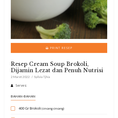
PRINT RESEP
Resep Cream Soup Brokoli,
Dijamin Lezat dan Penuh Nutrisi
2 Maret 2022
Syilvia Tjhia
Serves:
BAHAN-BAHAN
400 Gr
Brokoli
(cincang-cincang)