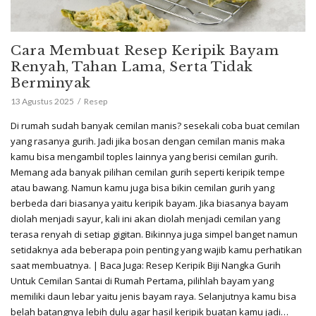
Cara Membuat Resep Keripik Bayam
Renyah, Tahan Lama, Serta Tidak
Berminyak
13 Agustus 2025
Resep
Di rumah sudah banyak cemilan manis? sesekali coba buat cemilan
yang rasanya gurih. Jadi jika bosan dengan cemilan manis maka
kamu bisa mengambil toples lainnya yang berisi cemilan gurih.
Memang ada banyak pilihan cemilan gurih seperti keripik tempe
atau bawang. Namun kamu juga bisa bikin cemilan gurih yang
berbeda dari biasanya yaitu keripik bayam. Jika biasanya bayam
diolah menjadi sayur, kali ini akan diolah menjadi cemilan yang
terasa renyah di setiap gigitan. Bikinnya juga simpel banget namun
setidaknya ada beberapa poin penting yang wajib kamu perhatikan
saat membuatnya. | Baca Juga: Resep Keripik Biji Nangka Gurih
Untuk Cemilan Santai di Rumah Pertama, pilihlah bayam yang
memiliki daun lebar yaitu jenis bayam raya. Selanjutnya kamu bisa
belah batangnya lebih dulu agar hasil keripik buatan kamu jadi…