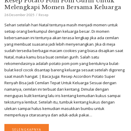
Resep Potato Pom Pom Gurih Untuk
Melengkapi Momen Bersama Keluarga
26 Desember 2025
Resep
Sehari setelah hari Natal tentunya masih menjadi momen untuk
setiap orang berkumpul dengan keluarga besar. Di momen
kebersamaan ini tentunya akan terasa lengkap jika ada cemilan
yang membuat suasana jadi lebih menyenangkan. Jika di meja
sudah tersedia berbagai macam cookies yang biasa disajikan saat
Natal, maka kamu bisa buat cemilan gurih. Salah satu
rekomendasinya adalah potato pom pom yang bentuknya bulat-
bulat kecil cocok disantap bareng keluarga sesaat setelah digoreng
saat masih hangat. | Baca Juga: Resep Accordion Potato Super
Renyah Bisa Jadi Cemilan Tepat Untuk Keluarga Sesuai dengan
namanya, cemilan ini terbuat dari kentang. Dimulai dengan
mengupas kulit kentang lalu iris kentang kemudian kukus sampai
teksturnya lembut. Setelah itu, tumbuk kentang kukus dengan
ulekan sampai halus kemudian masukkan bumbu untuk
memperkaya citarasanya dan aduk-aduk pakai…
SELENGKAPNYA