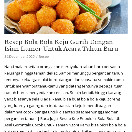
Resep Bola Bola Keju Gurih Dengan
Isian Lumer Untuk Acara Tahun Baru
31 Desember 2025
Resep
Nanti malam setiap orang akan merayakan tahun baru bersama
keluarga hingga teman dekat. Sambil menunggu pergantian tahun
tentunya keluarga mulai berdatangan dan suasana semakin ramai.
Untuk menyambut tamu-tamu yang datang tentunya sebagai tuan
rumah harus menyediakan cemilan. Selain keripik hingga kacang
yang biasanya selalu ada, kamu bisa buat bola bola keju goreng
yang luarnya garing dan terdapat isian keju lumer di bagian
dalamnya cocok banget untuk disantap saat menunggu momen
pergantian tahun. | Baca Juga: Resep Kue Popolulu, Bola-Bola Ubi
Asal Gorontalo Cocok Untuk Teman Ngopi Kamu bisa bikin bola bola
keju di rumah dalam jumlah banyak untuk dinikmati bersama-sama.