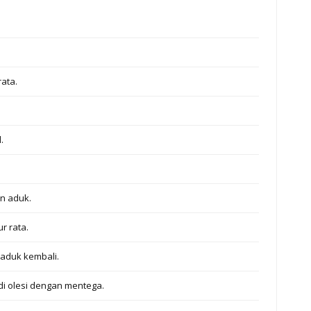
ata.
.
n aduk.
r rata.
aduk kembali.
i olesi dengan mentega.