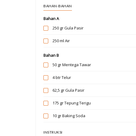
BAHAN-BAHAN
Bahan A
250 gr
Gula Pasir
250 ml
Air
Bahan B
50 gr
Mentega Tawar
4 btr
Telur
62,5 gr
Gula Pasir
175 gr
Tepung Terigu
10 gr
Baking Soda
INSTRUKSI