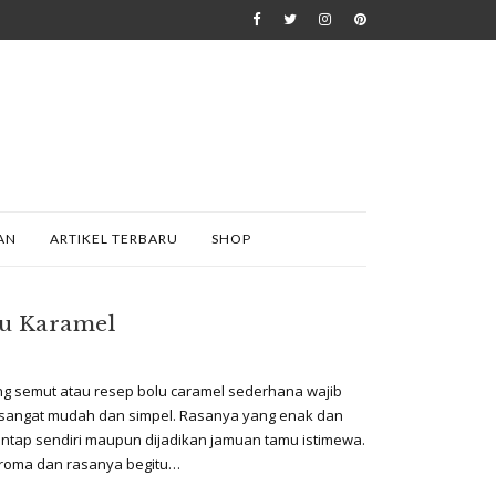
AN
ARTIKEL TERBARU
SHOP
lu Karamel
ng semut atau resep bolu caramel sederhana wajib
sangat mudah dan simpel. Rasanya yang enak dan
antap sendiri maupun dijadikan jamuan tamu istimewa.
 aroma dan rasanya begitu…