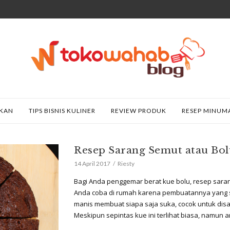
AKAN
TIPS BISNIS KULINER
REVIEW PRODUK
RESEP MINUM
Resep Sarang Semut atau Bo
14 April 2017
Riesty
Bagi Anda penggemar berat kue bolu, resep sara
Anda coba di rumah karena pembuatannya yang 
manis membuat siapa saja suka, cocok untuk dis
Meskipun sepintas kue ini terlihat biasa, namun