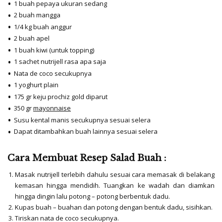
1 buah pepaya ukuran sedang
2 buah mangga
1/4 kg buah anggur
2 buah apel
1 buah kiwi (untuk topping)
1 sachet nutrijell rasa apa saja
Nata de coco secukupnya
1 yoghurt plain
175 gr k
eju prochiz gold
diparut
350 gr
mayonnaise
Susu kental manis secukupnya sesuai selera
Dapat ditambahkan buah lainnya sesuai selera
Cara Membuat Resep Salad Buah :
Masak nutrijell terlebih dahulu sesuai cara memasak di belakang
kemasan hingga mendidih. Tuangkan ke wadah dan diamkan
hingga dingin lalu potong – potong berbentuk dadu.
Kupas buah – buahan dan potong dengan bentuk dadu, sisihkan.
Tiriskan nata de coco secukupnya.