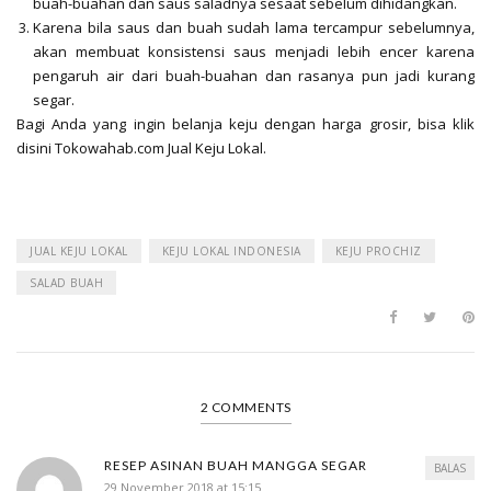
buah-buahan dan saus saladnya sesaat sebelum dihidangkan.
Karena bila saus dan buah sudah lama tercampur sebelumnya,
akan membuat konsistensi saus menjadi lebih encer karena
pengaruh air dari buah-buahan dan rasanya pun jadi kurang
segar.
Bagi Anda yang ingin belanja keju dengan harga grosir, bisa klik
disini Tokowahab.com Jual Keju Lokal.
JUAL KEJU LOKAL
KEJU LOKAL INDONESIA
KEJU PROCHIZ
SALAD BUAH
2 COMMENTS
RESEP ASINAN BUAH MANGGA SEGAR
BALAS
29 November 2018 at 15:15