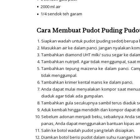
2000 ml air
1/4 sendok teh garam
Cara Membuat Pudot Puding Pudot
Siapkan wadah untuk pudot (puding sedot) berupa b
Masukkan air ke dalam panci. Jangan nyalakan komp
Tambahkan
diamond UHT milk
/ susu segar ke dalam
Tambahkan nutrijell. Agar tidak menggumpal, saat 
Tambahkan tepung maizena ke dalam panci. Campu
tidak menggumpal.
Tambahkan krimer kental manis ke dalam panci.
Anda dapat mulai menyalakan kompor saat menuang
diaduk agar tidak ada gumpalan.
Tambahkan gula secukupnya sambil terus diaduk 
Aduk kembali hingga mendidih dan kompor dapat di
Sebelum adonan menjadi beku, sebaiknya Anda se
panas, Anda dapat menggunakan bantuan kipas a
Salin ke botol wadah pudot yang telah disiapkan.
Diamkan botol berisi pudot dalam suhu ruangan hin