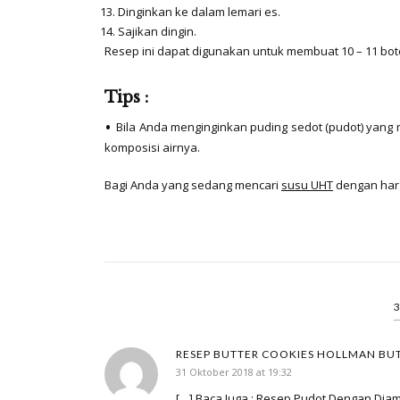
Dinginkan ke dalam lemari es.
Sajikan dingin.
Resep ini dapat digunakan untuk membuat 10 – 11 bot
Tips :
Bila Anda menginginkan puding sedot (pudot) yang m
komposisi airnya.
Bagi Anda yang sedang mencari
susu UHT
dengan harga
RESEP BUTTER COOKIES HOLLMAN BU
31 Oktober 2018 at 19:32
[…] Baca Juga : Resep Pudot Dengan Dia