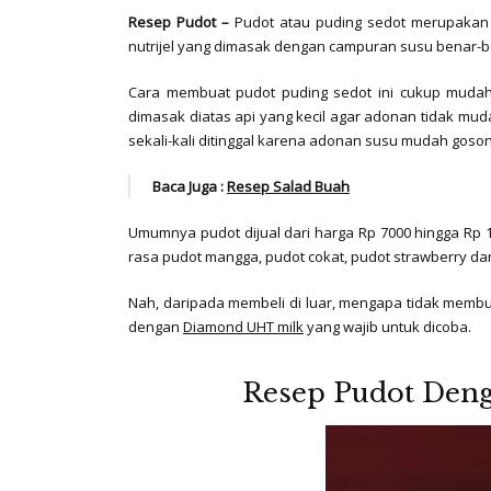
Resep Pudot –
Pudot atau puding sedot merupakan j
nutrijel yang dimasak dengan campuran susu benar-ben
Cara membuat pudot puding sedot ini cukup muda
dimasak diatas api yang kecil agar adonan tidak mu
sekali-kali ditinggal karena adonan susu mudah goson
Baca Juga :
Resep Salad Buah
Umumnya pudot dijual dari harga Rp 7000 hingga Rp 1
rasa pudot mangga, pudot cokat, pudot strawberry da
Nah, daripada membeli di luar, mengapa tidak membu
dengan
Diamond UHT milk
yang wajib untuk dicoba.
Resep Pudot Den