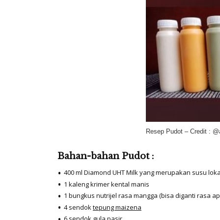
Resep Pudot – Credit : @
Bahan-bahan Pudot :
400 ml
Diamond UHT Milk yang merupakan susu loka
1 kaleng krimer kental manis
1 bungkus nutrijel rasa mangga (bisa diganti rasa a
4 sendok
tepung maizena
6 sendok gula pasir