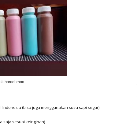
alitharachmaa
l Indonesia
(bisa juga menggunakan susu sapi segar)
pa saja sesuai keinginan)