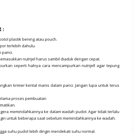
 :
otol plastik bening atau pouch.
or terlebih dahulu.
 panci.
memasukkan nutrijel harus sambil diaduk dengan cepat.
rkan seperti halnya cara mencampurkan nutrijell agar tepung
kan krimer kental manis dalam panci. Jangan lupa untuk terus
selama proses pembuatan
matikan.
gera memindahkannya ke dalam wadah pudot. Agar tidak terlalu
ngin untuk beberapa saat sebelum memindahkannya ke wadah.
gga suhu pudot lebih dingin mendekati suhu normal.