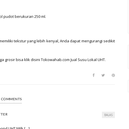
ol pudot berukuran 250 ml.
emiliki tekstur yang lebih kenyal, Anda dapat mengurangi sedikit
 grosir bisa klik disini Tokowahab.com Jual Susu Lokal UHT.
3 COMMENTS
TTER
BALAS
mond UHT Milk […]