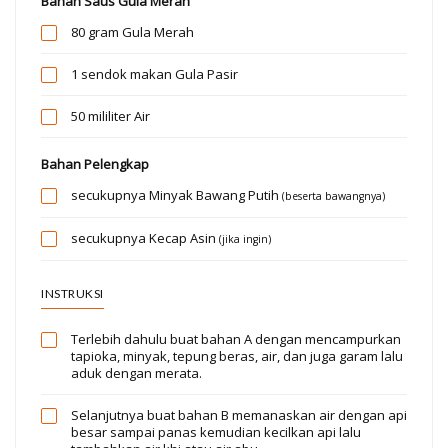
Bahan Saus Gula Merah
80 gram
Gula Merah
1 sendok makan
Gula Pasir
50 mililiter
Air
Bahan Pelengkap
secukupnya
Minyak Bawang Putih
(beserta bawangnya)
secukupnya
Kecap Asin
(jika ingin)
INSTRUKSI
Terlebih dahulu buat bahan A dengan mencampurkan
tapioka, minyak, tepung beras, air, dan juga garam lalu
aduk dengan merata.
Selanjutnya buat bahan B memanaskan air dengan api
besar sampai panas kemudian kecilkan api lalu