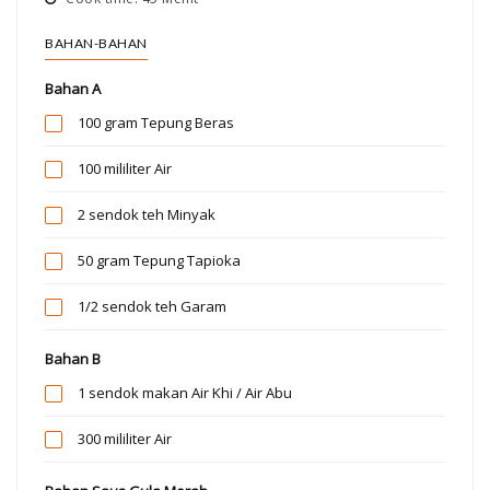
BAHAN-BAHAN
Bahan A
100 gram
Tepung Beras
100 mililiter
Air
2 sendok teh
Minyak
50 gram
Tepung Tapioka
1/2 sendok teh
Garam
Bahan B
1 sendok makan
Air Khi / Air Abu
300 mililiter
Air