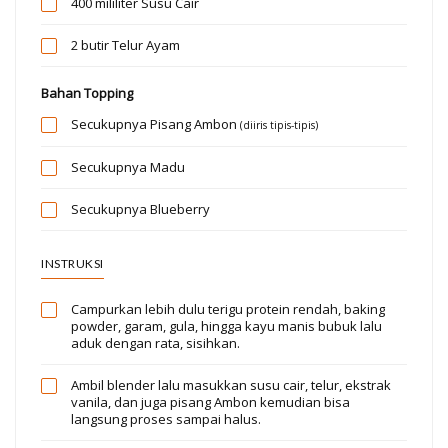
400 mililiter
Susu Cair
2 butir
Telur Ayam
Bahan Topping
Secukupnya
Pisang Ambon
(diiris tipis-tipis)
Secukupnya
Madu
Secukupnya
Blueberry
INSTRUKSI
Campurkan lebih dulu terigu protein rendah, baking
powder, garam, gula, hingga kayu manis bubuk lalu
aduk dengan rata, sisihkan.
Ambil blender lalu masukkan susu cair, telur, ekstrak
vanila, dan juga pisang Ambon kemudian bisa
langsung proses sampai halus.