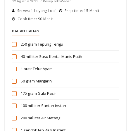
12 Agustus 2025
Resep TokoWahab
Serves: 1 Loyang Loaf
Prep time: 15 Menit
Cook time: 90 Menit
BAHAN-BAHAN
250 gram
Tepung Terigu
40 mililiter
Susu Kental Manis Putih
1 butir
Telur Ayam
50 gram
Margarin
175 gram
Gula Pasir
100 mililiter
Santan instan
200 mililiter
Air Matang
1 sendok teh
Ragi Instant