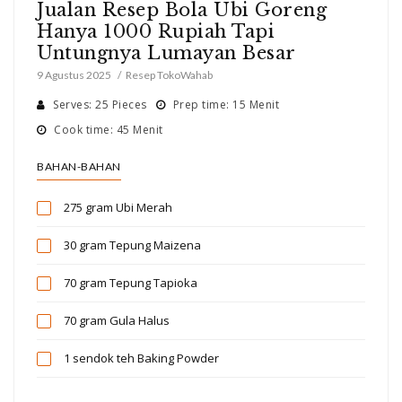
Jualan Resep Bola Ubi Goreng
Hanya 1000 Rupiah Tapi
Untungnya Lumayan Besar
9 Agustus 2025
Resep TokoWahab
Serves: 25 Pieces
Prep time: 15 Menit
Cook time: 45 Menit
BAHAN-BAHAN
275 gram
Ubi Merah
30 gram
Tepung Maizena
70 gram
Tepung Tapioka
70 gram
Gula Halus
1 sendok teh
Baking Powder