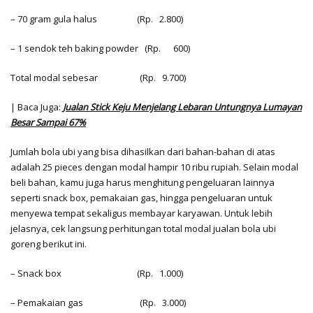
– 70 gram gula halus
(Rp. 2.800)
– 1 sendok teh baking powder
(Rp. 600)
Total modal sebesar
(Rp. 9.700)
| Baca Juga:
Jualan Stick Keju Menjelang Lebaran Untungnya Lumayan
Besar Sampai 67%
Jumlah bola ubi yang bisa dihasilkan dari bahan-bahan di atas
adalah 25 pieces dengan modal hampir 10 ribu rupiah. Selain modal
beli bahan, kamu juga harus menghitung pengeluaran lainnya
seperti snack box, pemakaian gas, hingga pengeluaran untuk
menyewa tempat sekaligus membayar karyawan. Untuk lebih
jelasnya, cek langsung perhitungan total modal jualan bola ubi
goreng berikut ini.
– Snack box
(Rp. 1.000)
– Pemakaian gas
(Rp. 3.000)