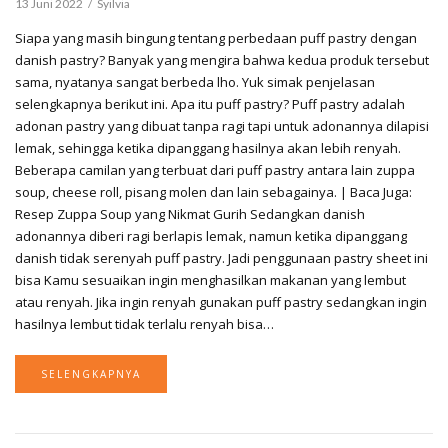
13 Juni 2022
Syilvia
Siapa yang masih bingung tentang perbedaan puff pastry dengan
danish pastry? Banyak yang mengira bahwa kedua produk tersebut
sama, nyatanya sangat berbeda lho. Yuk simak penjelasan
selengkapnya berikut ini. Apa itu puff pastry? Puff pastry adalah
adonan pastry yang dibuat tanpa ragi tapi untuk adonannya dilapisi
lemak, sehingga ketika dipanggang hasilnya akan lebih renyah.
Beberapa camilan yang terbuat dari puff pastry antara lain zuppa
soup, cheese roll, pisang molen dan lain sebagainya. | Baca Juga:
Resep Zuppa Soup yang Nikmat Gurih Sedangkan danish
adonannya diberi ragi berlapis lemak, namun ketika dipanggang
danish tidak serenyah puff pastry. Jadi penggunaan pastry sheet ini
bisa Kamu sesuaikan ingin menghasilkan makanan yang lembut
atau renyah. Jika ingin renyah gunakan puff pastry sedangkan ingin
hasilnya lembut tidak terlalu renyah bisa…
SELENGKAPNYA