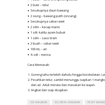
2 butir – telur
Secukupnya daun bawang
2 siung – bawang putih (cincang)
Secukupnya cabai rawit
2 sdm – kecap manis
1 sdt- kaldu ayam bubuk
1 sdm – saus tiram
2 buah – cabai rawit
100 mL – air
½ sdt – merica
Cara Memasak:
Goreng tahu terlebih dahulu hingga kecokelatan. 
Pecahkan telur, sambil menunggu siapkan 1 mangko
dan air. Aduk merata dan masukan ke wajan.
Angkat dan siap disajikan.
IDE MASAKAN
IDE MENU MASAKAN
RESEP MASAK