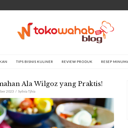
AKAN
TIPS BISNIS KULINER
REVIEW PRODUK
RESEP MINUM
ahan Ala Wilgoz yang Praktis!
ber 2023
Syilvia Tjhia