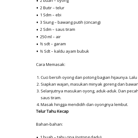
2 buah – oyong
2 Butir – telur
1 Sdm – ebi
3 Siung – bawang putih (cincang)
2 Sdm – saus tiram
250 ml – air
½ sdt – garam
½ Sdt – kaldu ayam bubuk
Cara Memasak:
Cuci bersih oyong dan potong bagian hijaunya. Lalu 
Siapkan wajan, masukan minyak goreng dan bawang
Selanjutnya masukan oyong, aduk-aduk. Dan pecahka
saus tiram.
Masak hingga mendidih dan oyongnya lembut.
Telur Tahu Kecap
Bahan-bahan:
1 buah – tahu cina (potong dadu)