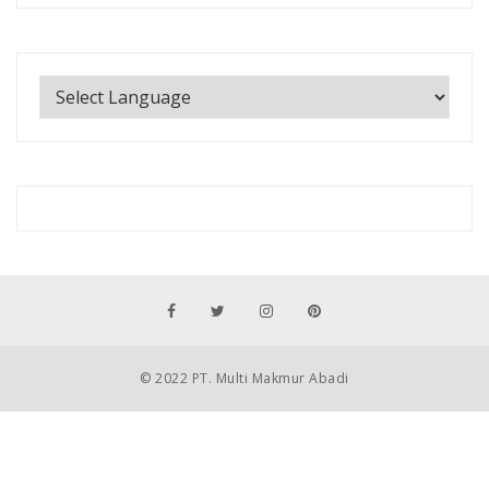
© 2022 PT. Multi Makmur Abadi