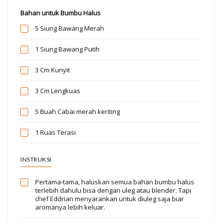
Bahan untuk Bumbu Halus
5 Siung
Bawang Merah
1 Siung
Bawang Putih
3 Cm
Kunyit
3 Cm
Lengkuas
5 Buah
Cabai merah keriting
1 Ruas
Terasi
INSTRUKSI
Pertama-tama, haluskan semua bahan bumbu halus
terlebih dahulu bisa dengan uleg atau blender. Tapi
chef Eddrian menyarankan untuk diuleg saja biar
aromanya lebih keluar.