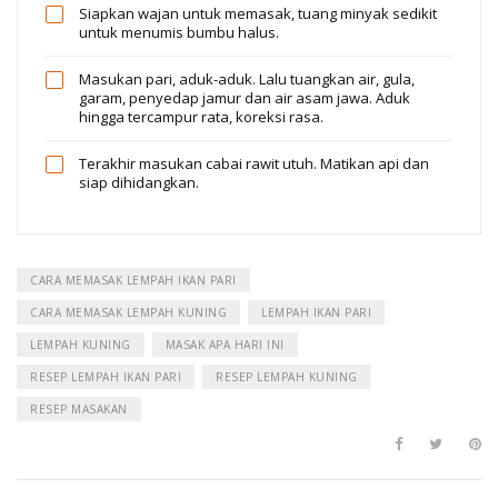
Siapkan wajan untuk memasak, tuang minyak sedikit
untuk menumis bumbu halus.
Masukan pari, aduk-aduk. Lalu tuangkan air, gula,
garam, penyedap jamur dan air asam jawa. Aduk
hingga tercampur rata, koreksi rasa.
Terakhir masukan cabai rawit utuh. Matikan api dan
siap dihidangkan.
CARA MEMASAK LEMPAH IKAN PARI
CARA MEMASAK LEMPAH KUNING
LEMPAH IKAN PARI
LEMPAH KUNING
MASAK APA HARI INI
RESEP LEMPAH IKAN PARI
RESEP LEMPAH KUNING
RESEP MASAKAN