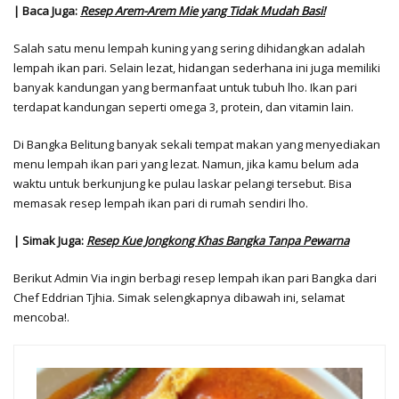
| Baca Juga:
Resep Arem-Arem Mie yang Tidak Mudah Basi!
Salah satu menu lempah kuning yang sering dihidangkan adalah
lempah ikan pari. Selain lezat, hidangan sederhana ini juga memiliki
banyak kandungan yang bermanfaat untuk tubuh lho. Ikan pari
terdapat kandungan seperti omega 3, protein, dan vitamin lain.
Di Bangka Belitung banyak sekali tempat makan yang menyediakan
menu lempah ikan pari yang lezat. Namun, jika kamu belum ada
waktu untuk berkunjung ke pulau laskar pelangi tersebut. Bisa
memasak resep lempah ikan pari di rumah sendiri lho.
| Simak Juga:
Resep Kue Jongkong Khas Bangka Tanpa Pewarna
Berikut Admin Via ingin berbagi resep lempah ikan pari Bangka dari
Chef Eddrian Tjhia. Simak selengkapnya dibawah ini, selamat
mencoba!.