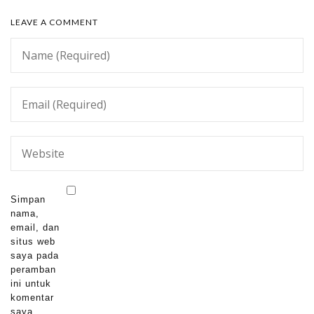
LEAVE A COMMENT
Simpan
nama,
email, dan
situs web
saya pada
peramban
ini untuk
komentar
saya