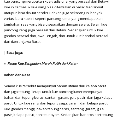
kue pancong merupakan kue tradisional yang berasal dari Betawi.
Kue ini termasuk kue yang bisa ditemukan di pasar tradisional
ataupun bisa dibuat sendiri. Bahkan juga sekarang ini banyak
variasi baru kue ini seperti
pancong lumer
yang mendapatkan
tambahan rasa yang bisa disesuaikan dengan selera. Selain kue
pancong, rangi juga berasal dari Betawi. Sedangkan untuk kue
gandos berasal dari Jawa Tengah, dan untuk kue bandrol berasal
dari daerah Jawa Barat.
| Baca Juga:
Resep Kue Sengkulan Merah Putih dari Ketan
Bahan dan Rasa
Semua kue tersebut mempunyai bahan utama dari kelapa parut
dan juga tepung. Tetapi untuk
kue pancong lumer
mempunyai
bahan dari
tepung
beras, santan, garam, gula pasir, dan juga kelapa
parut. Untuk kue rangi dari tepung sagu, garam, dan kelapa parut.
Kue gandos menggunakan tepung beras, santang, garam, gula
pasir, kelapa parut, dan telur ayam. Sedangkan bandros dari tepung