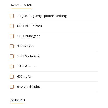
BAHAN-BAHAN
1 Kg
tepung terigu protein sedang
600 Gr
Gula Pasir
100 Gr
Margarin
3 Butir
Telur
1 Sdt
Soda Kue
1 Sdt
Garam
600 mL
Air
6 Gr
vanili bubuk
INSTRUKSI