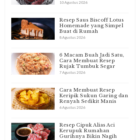
10 Agustus 2026
Resep Saus Biscoff Lotus
Homemade yang Simpel
Buat di Rumah
8 Agustus 2026
6 Macam Buah Jadi Satu,
Cara Membuat Resep
Rujak Tumbuk Segar
7 Agustus 2026
Cara Membuat Resep
Keripik Sukun Garing dan
Renyah Sedikit Manis
6 Agustus 2026
Resep Cipuk Alias Aci
Kerupuk Rumahan
Gurihnya Bikin Nagih