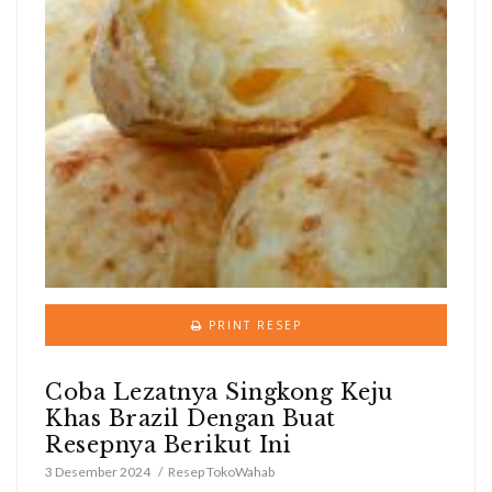
PRINT RESEP
Coba Lezatnya Singkong Keju
Khas Brazil Dengan Buat
Resepnya Berikut Ini
3 Desember 2024
Resep TokoWahab