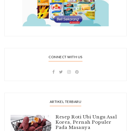
CONNECT WITH US
ARTIKEL TERBARU
Resep Roti Ubi Ungu Asal
Korea, Pernah Populer
Pada Masanya