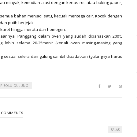
au minyak, kemudian alasi dengan kertas roti atau baking paper,
semua bahan menjadi satu, kecuali mentega cair. Kocok dengan
an putih berjejak.
 karet hingga merata dan homogen.
kaannya. Panggang dalam oven yang sudah dipanaskan 200’C
 lebih selama 20-25menit (kenali oven masing-masing yang
ling sesuai selera dan gulung sambil dipadatkan (gulungnya harus
EP BOLU GULUNG
2 COMMENTS
BALAS