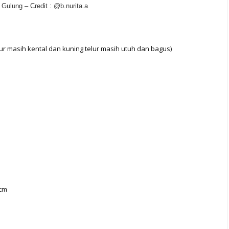
Gulung – Credit : @b.nurita.a
elur masih kental dan kuning telur masih utuh dan bagus)
 cm