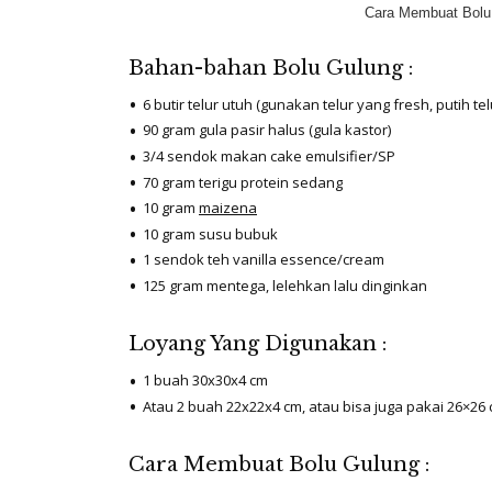
Cara Membuat Bolu 
Bahan-bahan Bolu Gulung :
6 butir telur utuh (gunakan telur yang fresh, putih t
90 gram gula pasir halus (gula kastor)
3/4 sendok makan cake emulsifier/SP
70 gram terigu protein sedang
10 gram
maizena
10 gram susu bubuk
1 sendok teh vanilla essence/cream
125 gram mentega, lelehkan lalu dinginkan
Loyang Yang Digunakan :
1 buah 30x30x4 cm
Atau 2 buah 22x22x4 cm, atau bisa juga pakai 26×26
Cara Membuat Bolu Gulung :