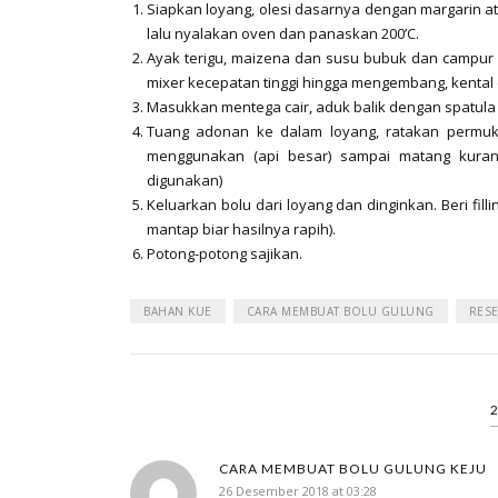
Siapkan loyang, olesi dasarnya dengan margarin at
lalu nyalakan oven dan panaskan 200’C.
Ayak terigu, maizena dan susu bubuk dan campur 
mixer kecepatan tinggi hingga mengembang, kental d
Masukkan mentega cair, aduk balik dengan spatula
Tuang adonan ke dalam loyang, ratakan permu
menggunakan (api besar) sampai matang kurang
digunakan)
Keluarkan bolu dari loyang dan dinginkan. Beri fil
mantap biar hasilnya rapih).
Potong-potong sajikan.
BAHAN KUE
CARA MEMBUAT BOLU GULUNG
RES
CARA MEMBUAT BOLU GULUNG KEJU
26 Desember 2018 at 03:28