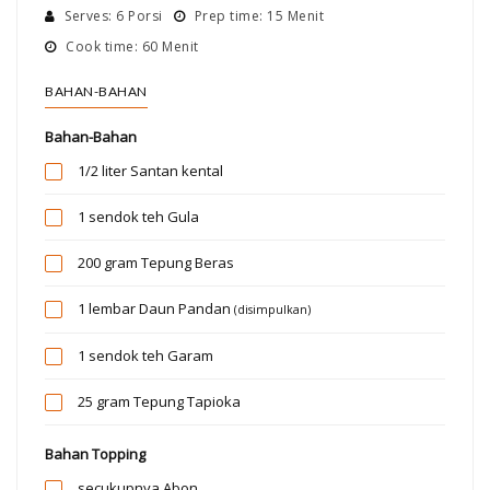
Serves: 6 Porsi
Prep time: 15 Menit
Cook time: 60 Menit
BAHAN-BAHAN
Bahan-Bahan
1/2 liter
Santan kental
1 sendok teh
Gula
200 gram
Tepung Beras
1 lembar
Daun Pandan
(disimpulkan)
1 sendok teh
Garam
25 gram
Tepung Tapioka
Bahan Topping
secukupnya
Abon