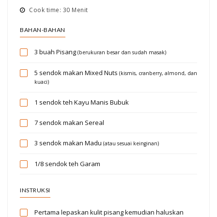
Cook time: 30 Menit
BAHAN-BAHAN
3 buah
Pisang
(berukuran besar dan sudah masak)
5 sendok makan
Mixed Nuts
(kismis, cranberry, almond, dan
kuaci)
1 sendok teh
Kayu Manis Bubuk
7 sendok makan
Sereal
3 sendok makan
Madu
(atau sesuai keinginan)
1/8 sendok teh
Garam
INSTRUKSI
Pertama lepaskan kulit pisang kemudian haluskan