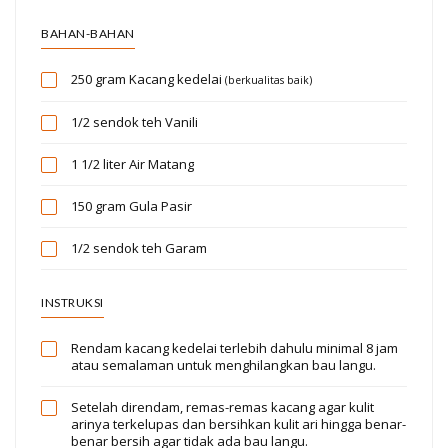
BAHAN-BAHAN
250 gram
Kacang kedelai
(berkualitas baik)
1/2 sendok teh
Vanili
1 1/2 liter
Air Matang
150 gram
Gula Pasir
1/2 sendok teh
Garam
INSTRUKSI
Rendam kacang kedelai terlebih dahulu minimal 8 jam
atau semalaman untuk menghilangkan bau langu.
Setelah direndam, remas-remas kacang agar kulit
arinya terkelupas dan bersihkan kulit ari hingga benar-
benar bersih agar tidak ada bau langu.