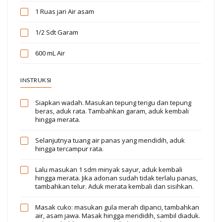
1 Ruas jari
Air asam
1/2 Sdt
Garam
600 mL
Air
INSTRUKSI
Siapkan wadah. Masukan tepung terigu dan tepung
beras, aduk rata. Tambahkan garam, aduk kembali
hingga merata.
Selanjutnya tuang air panas yang mendidih, aduk
hingga tercampur rata.
Lalu masukan 1 sdm minyak sayur, aduk kembali
hingga merata. Jika adonan sudah tidak terlalu panas,
tambahkan telur. Aduk merata kembali dan sisihkan.
Masak cuko: masukan gula merah dipanci, tambahkan
air, asam jawa. Masak hingga mendidih, sambil diaduk.