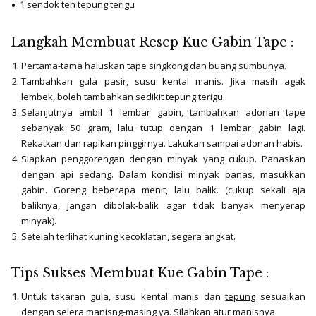
1 sendok teh tepung terigu
Langkah Membuat Resep Kue Gabin Tape :
Pertama-tama haluskan tape singkong dan buang sumbunya.
Tambahkan gula pasir, susu kental manis. Jika masih agak
lembek, boleh tambahkan sedikit tepung terigu.
Selanjutnya ambil 1 lembar gabin, tambahkan adonan tape
sebanyak 50 gram, lalu tutup dengan 1 lembar gabin lagi.
Rekatkan dan rapikan pinggirnya. Lakukan sampai adonan habis.
Siapkan penggorengan dengan minyak yang cukup. Panaskan
dengan api sedang. Dalam kondisi minyak panas, masukkan
gabin. Goreng beberapa menit, lalu balik. (cukup sekali aja
baliknya, jangan dibolak-balik agar tidak banyak menyerap
minyak).
Setelah terlihat kuning kecoklatan, segera angkat.
Tips Sukses Membuat Kue Gabin Tape :
Untuk takaran gula, susu kental manis dan
tepung
sesuaikan
dengan selera manisng-masing ya. Silahkan atur manisnya.