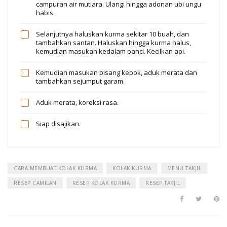
campuran air mutiara. Ulangi hingga adonan ubi ungu
habis.
Selanjutnya haluskan kurma sekitar 10 buah, dan
tambahkan santan. Haluskan hingga kurma halus,
kemudian masukan kedalam panci. Kecilkan api.
Kemudian masukan pisang kepok, aduk merata dan
tambahkan sejumput garam.
Aduk merata, koreksi rasa.
Siap disajikan.
CARA MEMBUAT KOLAK KURMA
KOLAK KURMA
MENU TAKJIL
RESEP CAMILAN
RESEP KOLAK KURMA
RESEP TAKJIL