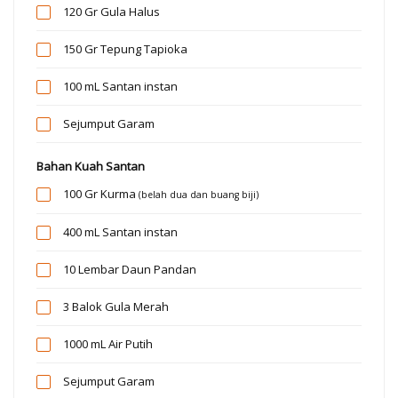
120 Gr
Gula Halus
150 Gr
Tepung Tapioka
100 mL
Santan instan
Sejumput
Garam
Bahan Kuah Santan
100 Gr
Kurma
(belah dua dan buang biji)
400 mL
Santan instan
10 Lembar
Daun Pandan
3 Balok
Gula Merah
1000 mL
Air Putih
Sejumput
Garam