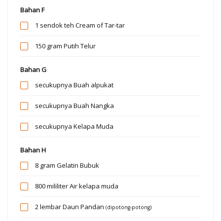
Bahan F
1 sendok teh
Cream of Tar-tar
150 gram
Putih Telur
Bahan G
secukupnya
Buah alpukat
secukupnya
Buah Nangka
secukupnya
Kelapa Muda
Bahan H
8 gram
Gelatin Bubuk
800 mililiter
Air kelapa muda
2 lembar
Daun Pandan
(dipotong-potong)