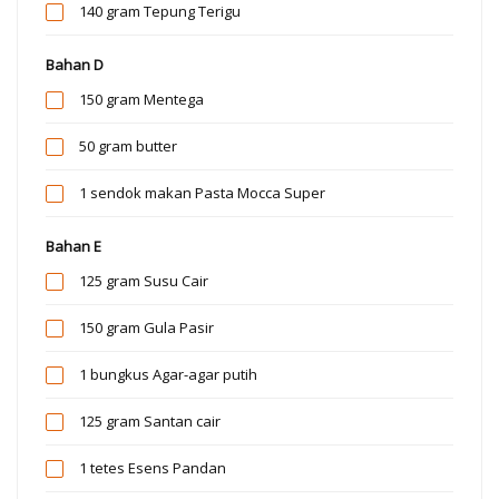
140 gram
Tepung Terigu
Bahan D
150 gram
Mentega
50 gram
butter
1 sendok makan
Pasta Mocca Super
Bahan E
125 gram
Susu Cair
150 gram
Gula Pasir
1 bungkus
Agar-agar putih
125 gram
Santan cair
1 tetes
Esens Pandan