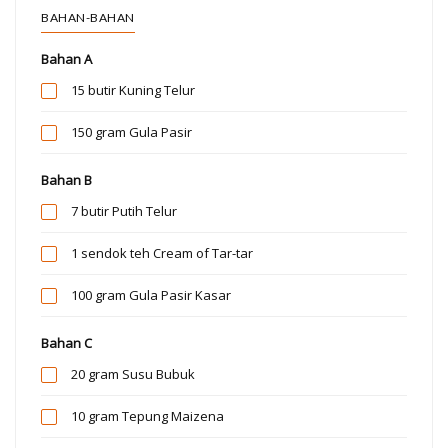
BAHAN-BAHAN
Bahan A
15 butir
Kuning Telur
150 gram
Gula Pasir
Bahan B
7 butir
Putih Telur
1 sendok teh
Cream of Tar-tar
100 gram
Gula Pasir Kasar
Bahan C
20 gram
Susu Bubuk
10 gram
Tepung Maizena