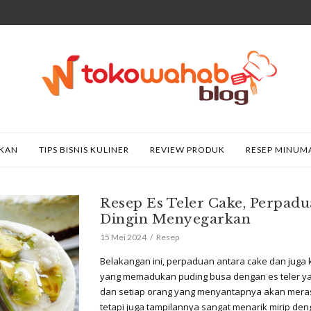
AKAN
TIPS BISNIS KULINER
REVIEW PRODUK
RESEP MINUM
Resep Es Teler Cake, Perpad
Dingin Menyegarkan
15 Mei 2024
Resep
Belakangan ini, perpaduan antara cake dan juga k
yang memadukan puding busa dengan es teler yan
dan setiap orang yang menyantapnya akan mera
tetapi juga tampilannya sangat menarik mirip den