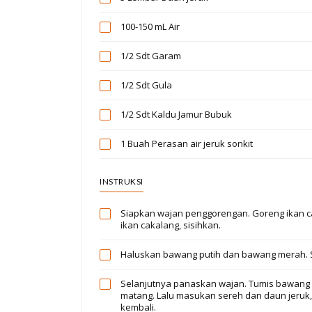
100-150 mL
Air
1/2 Sdt
Garam
1/2 Sdt
Gula
1/2 Sdt
Kaldu Jamur Bubuk
1 Buah
Perasan air jeruk sonkit
INSTRUKSI
Siapkan wajan penggorengan. Goreng ikan ca
ikan cakalang, sisihkan.
Haluskan bawang putih dan bawang merah. Sis
Selanjutnya panaskan wajan. Tumis bawang 
matang. Lalu masukan sereh dan daun jeruk,
kembali.