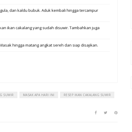
gula, dan kaldu bubuk. Aduk kembali hingga tercampur
kan ikan cakalang yang sudah disuwir. Tambahkan juga
. Masak hingga matang angkat sereh dan siap disajikan.
NG SUWIR
MASAK APA HARI INI
RESEP IKAN CAKALANG SUWIR