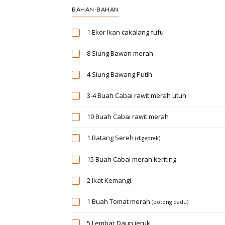
BAHAN-BAHAN
1 Ekor
Ikan cakalang fufu
8 Siung
Bawan merah
4 Siung
Bawang Putih
3-4 Buah
Cabai rawit merah utuh
10 Buah
Cabai rawit merah
1 Batang
Sereh
(digeprek)
15 Buah
Cabai merah keriting
2 Ikat
Kemangi
1 Buah
Tomat merah
(potong dadu)
5 Lembar
Daun jeruk