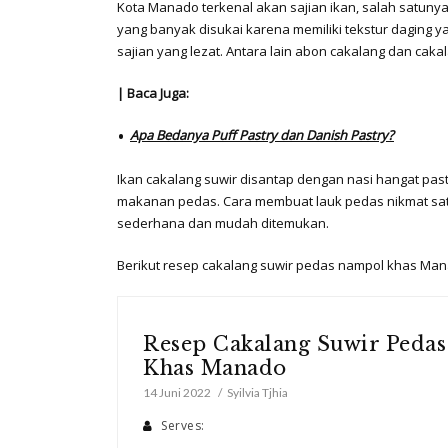
Kota Manado terkenal akan sajian ikan, salah satunya
yang banyak disukai karena memiliki tekstur daging y
sajian yang lezat. Antara lain abon cakalang dan cak
| Baca Juga:
Apa Bedanya Puff Pastry dan Danish Pastry?
Ikan cakalang suwir disantap dengan nasi hangat pa
makanan pedas. Cara membuat lauk pedas nikmat sat
sederhana dan mudah ditemukan.
Berikut resep cakalang suwir pedas nampol khas Man
Resep Cakalang Suwir Peda
Khas Manado
14 Juni 2022
Syilvia Tjhia
Serves: