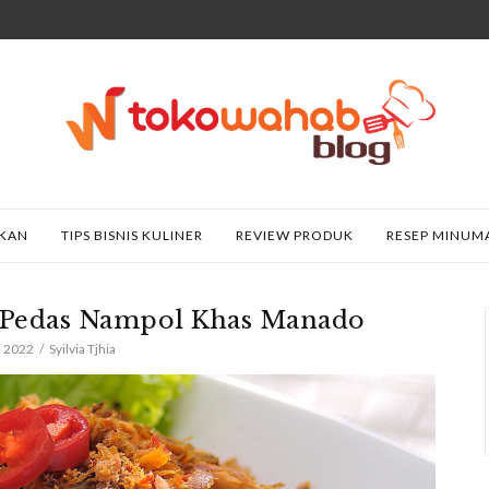
AKAN
TIPS BISNIS KULINER
REVIEW PRODUK
RESEP MINUM
r Pedas Nampol Khas Manado
i 2022
Syilvia Tjhia