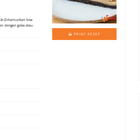
ra
(Dihancurkan bisa
an dengan gelas atau
PRINT RESEP