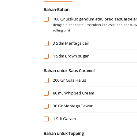
Bahan-Bahan
100 Gr
Biskuit gandum atau oreo sesuai sele
dengan blender atau masukan keplastik dan hancurk
rolling pin)
3 Sdm
Mentega cair
1 Sdm
Brown sugar
Bahan untuk Saus Caramel
200 Gr
Gula Halus
80 mL
Whipped Cream
30 Gr
Mentega Tawar
1 Sdt
Garam
Bahan untuk Topping