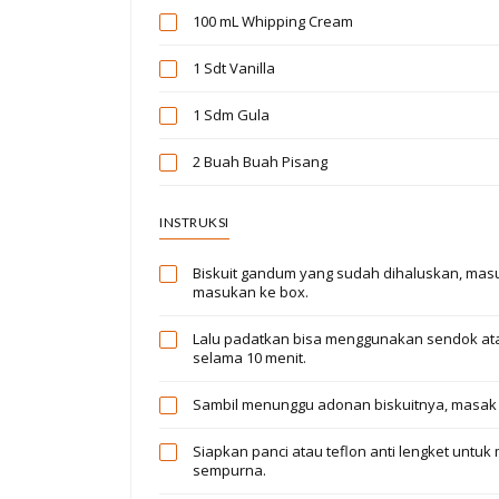
100 mL
Whipping Cream
1 Sdt
Vanilla
1 Sdm
Gula
2 Buah
Buah Pisang
INSTRUKSI
Biskuit gandum yang sudah dihaluskan, masu
masukan ke box.
Lalu padatkan bisa menggunakan sendok ata
selama 10 menit.
Sambil menunggu adonan biskuitnya, masak w
Siapkan panci atau teflon anti lengket untu
sempurna.