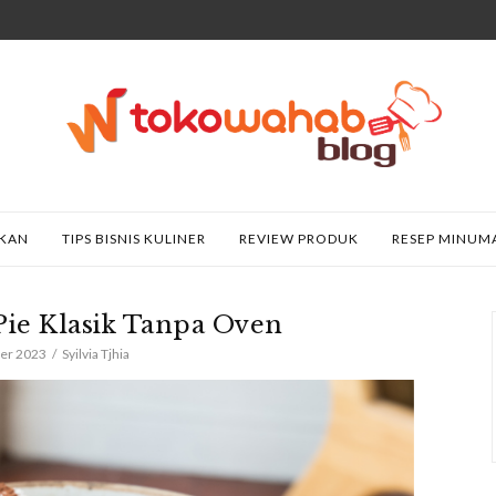
AKAN
TIPS BISNIS KULINER
REVIEW PRODUK
RESEP MINUM
Pie Klasik Tanpa Oven
er 2023
Syilvia Tjhia