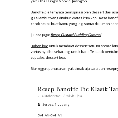
yaitu The Hungry Monk di Jevington.
Banoffe pie ternyata terinspirasi oleh dessert dari as
gula lembut yang ditaburi diatas krim kopi. Rasa ba
cocok sekali buat kamu yang lagi santai di Rumah saa
| Baca Juga:
Resep Custard Pudding Caramel
Bahan kue
untuk membuat dessert satu ini antara lain
variasinya lho sekarang, untuk banoffe klasik bentukn
cupcake, dessert box.
Biar nggak penasaran, yuk simak aja cara dan resepny
Resep Banoffe Pie Klasik T
20 Oktober 2023
Syilvia Tjhia
Serves: 1 Loyang
BAHAN-BAHAN