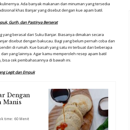
a kulinernya. Ada banyak makanan dan minuman yang tersedia
sional khas Banjar yang disebut dengan kue apam batil.
k, Gurih, dan Pastinya Berserat
g yang berasal dari Suku Banjar. Biasanya dimakan secara
jar disebut dengan bakucau. Bagi yang belum pernah coba dan
diri di rumah. Kue basah yang satu ini terbuat dari beberapa
g, dan yang lainnya. Agar kamu memperoleh resep apam batil
, bisa cek pembahasannya di bawah ini.
ng Legit dan Empuk
ar Dengan
n Manis
k time: 60 Menit