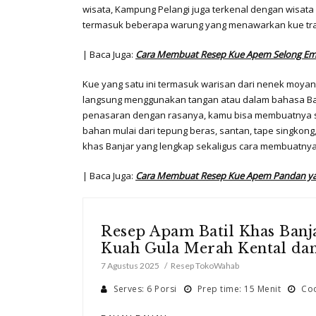
wisata, Kampung Pelangi juga terkenal dengan wisat
termasuk beberapa warung yang menawarkan kue tradi
| Baca Juga:
Cara Membuat Resep Kue Apem Selong Empu
Kue yang satu ini termasuk warisan dari nenek moyan
langsung menggunakan tangan atau dalam bahasa Ban
penasaran dengan rasanya, kamu bisa membuatnya sen
bahan mulai dari tepung beras, santan, tape singkon
khas Banjar yang lengkap sekaligus cara membuatnya
| Baca Juga:
Cara Membuat Resep Kue Apem Pandan ya
Resep Apam Batil Khas Banj
Kuah Gula Merah Kental da
7 Agustus 2025
Resep TokoWahab
Serves: 6 Porsi
Prep time: 15 Menit
Coo