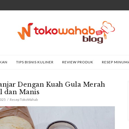
AKAN
TIPS BISNIS KULINER
REVIEW PRODUK
RESEP MINUM
Banjar Dengan Kuah Gula Merah
l dan Manis
2025
Resep TokoWahab