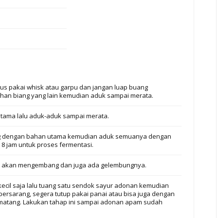
us pakai whisk atau garpu dan jangan luap buang
an biang yang lain kemudian aduk sampai merata.
tama lalu aduk-aduk sampai merata.
g dengan bahan utama kemudian aduk semuanya dengan
 8 jam untuk proses fermentasi.
an akan mengembang dan juga ada gelembungnya.
ecil saja lalu tuang satu sendok sayur adonan kemudian
bersarang, segera tutup pakai panai atau bisa juga dengan
matang. Lakukan tahap ini sampai adonan apam sudah