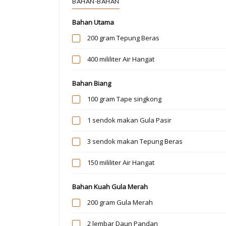
BAHAN-BAHAN
Bahan Utama
200 gram
Tepung Beras
400 mililiter
Air Hangat
Bahan Biang
100 gram
Tape singkong
1 sendok makan
Gula Pasir
3 sendok makan
Tepung Beras
150 mililiter
Air Hangat
Bahan Kuah Gula Merah
200 gram
Gula Merah
2 lembar
Daun Pandan