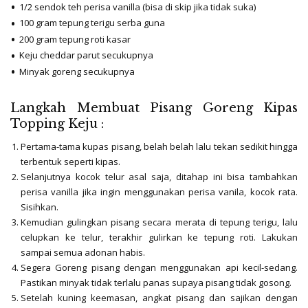
1/2 sendok teh perisa vanilla (bisa di skip jika tidak suka)
100 gram tepung terigu serba guna
200 gram tepung roti kasar
Keju cheddar parut secukupnya
Minyak goreng secukupnya
Langkah Membuat Pisang Goreng Kipas
Topping Keju :
Pertama-tama kupas pisang, belah belah lalu tekan sedikit hingga
terbentuk seperti kipas.
Selanjutnya kocok telur asal saja, ditahap ini bisa tambahkan
perisa vanilla jika ingin menggunakan perisa vanila, kocok rata.
Sisihkan.
Kemudian gulingkan pisang secara merata di tepung terigu, lalu
celupkan ke telur, terakhir gulirkan ke tepung roti. Lakukan
sampai semua adonan habis.
Segera Goreng pisang dengan menggunakan api kecil-sedang.
Pastikan minyak tidak terlalu panas supaya pisang tidak gosong.
Setelah kuning keemasan, angkat pisang dan sajikan dengan