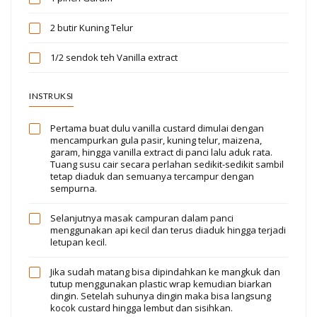
2 butir
Kuning Telur
1/2 sendok teh
Vanilla extract
INSTRUKSI
Pertama buat dulu vanilla custard dimulai dengan
mencampurkan gula pasir, kuning telur, maizena,
garam, hingga vanilla extract di panci lalu aduk rata.
Tuang susu cair secara perlahan sedikit-sedikit sambil
tetap diaduk dan semuanya tercampur dengan
sempurna.
Selanjutnya masak campuran dalam panci
menggunakan api kecil dan terus diaduk hingga terjadi
letupan kecil.
Jika sudah matang bisa dipindahkan ke mangkuk dan
tutup menggunakan plastic wrap kemudian biarkan
dingin. Setelah suhunya dingin maka bisa langsung
kocok custard hingga lembut dan sisihkan.