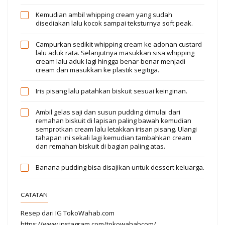
Kemudian ambil whipping cream yang sudah
disediakan lalu kocok sampai teksturnya soft peak.
Campurkan sedikit whipping cream ke adonan custard
lalu aduk rata. Selanjutnya masukkan sisa whipping
cream lalu aduk lagi hingga benar-benar menjadi
cream dan masukkan ke plastik segitiga.
Iris pisang lalu patahkan biskuit sesuai keinginan.
Ambil gelas saji dan susun pudding dimulai dari
remahan biskuit di lapisan paling bawah kemudian
semprotkan cream lalu letakkan irisan pisang. Ulangi
tahapan ini sekali lagi kemudian tambahkan cream
dan remahan biskuit di bagian paling atas.
Banana pudding bisa disajikan untuk dessert keluarga.
CATATAN
Resep dari IG TokoWahab.com
https://www.instagram.com/tokowahabcom/