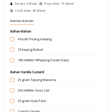
Serves: 6 Buah
Prep time: 15 Menit
Cook time: 45 Menit
BAHAN-BAHAN
Bahan-Bahan
4 buah
Pisang matang
10 keping
Biskuit
180 mililiter
Whipping Cream Dairy
Bahan Vanilla Custard
25 gram
Tepung Maizena
250 mililiter
Susu Cair
50 gram
Gula Pasir
1 pinch
Garam