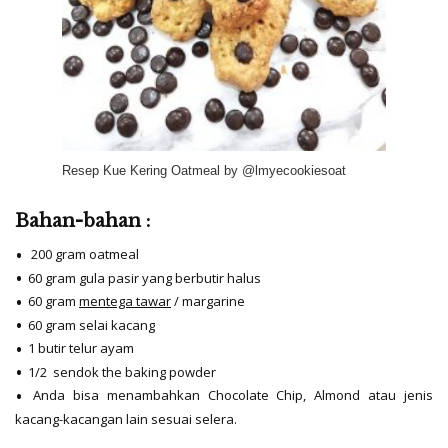
Resep Kue Kering Oatmeal by @lmyecookiesoat
Bahan-bahan :
200 gram oatmeal
60 gram gula pasir yang berbutir halus
60 gram
mentega tawar
/ margarine
60 gram selai kacang
1 butir telur ayam
1
/
2
sendok the baking powder
Anda bisa menambahkan Chocolate Chip, Almond atau jenis
kacang-kacangan lain sesuai selera.