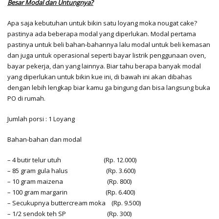
Besar Modal dan Untungnya?
Apa saja kebutuhan untuk bikin satu loyang moka nougat cake?
pastinya ada beberapa modal yang diperlukan. Modal pertama
pastinya untuk beli bahan-bahannya lalu modal untuk beli kemasan
dan juga untuk operasional seperti bayar listrik penggunaan oven,
bayar pekerja, dan yang lainnya. Biar tahu berapa banyak modal
yang diperlukan untuk bikin kue ini, di bawah ini akan dibahas
dengan lebih lengkap biar kamu ga bingung dan bisa langsung buka
PO di rumah.
Jumlah porsi : 1 Loyang
Bahan-bahan dan modal
– 4 butir telur utuh (Rp. 12.000)
– 85 gram gula halus (Rp. 3.600)
– 10 gram maizena (Rp. 800)
– 100 gram margarin (Rp. 6.400)
– Secukupnya buttercream moka (Rp. 9.500)
– 1/2 sendok teh SP (Rp. 300)