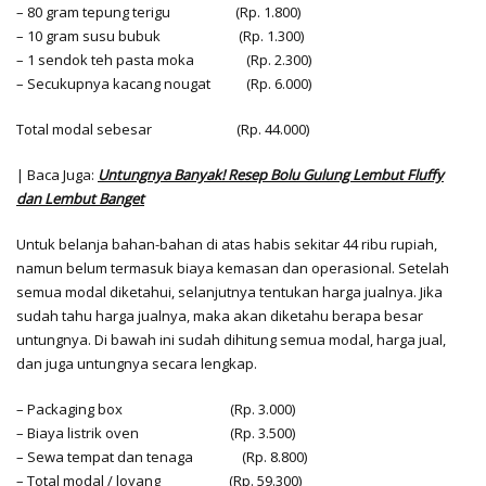
– 80 gram tepung terigu (Rp. 1.800)
– 10 gram susu bubuk (Rp. 1.300)
– 1 sendok teh pasta moka (Rp. 2.300)
– Secukupnya kacang nougat (Rp. 6.000)
Total modal sebesar (Rp. 44.000)
| Baca Juga:
Untungnya Banyak! Resep Bolu Gulung Lembut Fluffy
dan Lembut Banget
Untuk belanja bahan-bahan di atas habis sekitar 44 ribu rupiah,
namun belum termasuk biaya kemasan dan operasional. Setelah
semua modal diketahui, selanjutnya tentukan harga jualnya. Jika
sudah tahu harga jualnya, maka akan diketahu berapa besar
untungnya. Di bawah ini sudah dihitung semua modal, harga jual,
dan juga untungnya secara lengkap.
– Packaging box (Rp. 3.000)
– Biaya listrik oven (Rp. 3.500)
– Sewa tempat dan tenaga (Rp. 8.800)
– Total modal / loyang (Rp. 59.300)