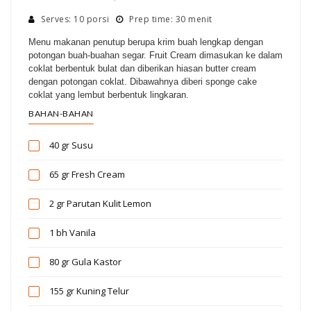
Serves: 10 porsi
Prep time: 30 menit
Menu makanan penutup berupa krim buah lengkap dengan
potongan buah-buahan segar. Fruit Cream dimasukan ke dalam
coklat berbentuk bulat dan diberikan hiasan butter cream
dengan potongan coklat. Dibawahnya diberi sponge cake
coklat yang lembut berbentuk lingkaran.
BAHAN-BAHAN
40 gr
Susu
65 gr
Fresh Cream
2 gr
Parutan Kulit Lemon
1 bh
Vanila
80 gr
Gula Kastor
155 gr
Kuning Telur