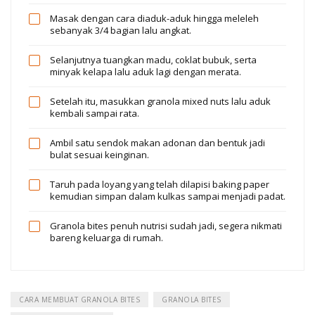
Masak dengan cara diaduk-aduk hingga meleleh
sebanyak 3/4 bagian lalu angkat.
Selanjutnya tuangkan madu, coklat bubuk, serta
minyak kelapa lalu aduk lagi dengan merata.
Setelah itu, masukkan granola mixed nuts lalu aduk
kembali sampai rata.
Ambil satu sendok makan adonan dan bentuk jadi
bulat sesuai keinginan.
Taruh pada loyang yang telah dilapisi baking paper
kemudian simpan dalam kulkas sampai menjadi padat.
Granola bites penuh nutrisi sudah jadi, segera nikmati
bareng keluarga di rumah.
CARA MEMBUAT GRANOLA BITES
GRANOLA BITES