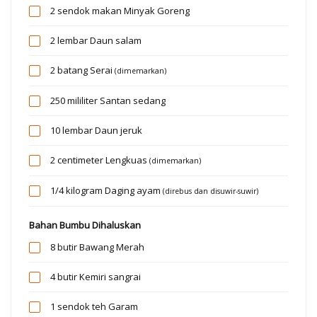
2 sendok makan
Minyak Goreng
2 lembar
Daun salam
2 batang
Serai
(dimemarkan)
250 mililiter
Santan sedang
10 lembar
Daun jeruk
2 centimeter
Lengkuas
(dimemarkan)
1/4 kilogram
Daging ayam
(direbus dan disuwir-suwir)
Bahan Bumbu Dihaluskan
8 butir
Bawang Merah
4 butir
Kemiri sangrai
1 sendok teh
Garam