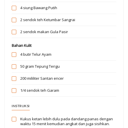
4 siung
Bawang Putih
2 sendok teh
Ketumbar Sangrai
2 sendok makan
Gula Pasir
Bahan Kulit
4 butir
Telur Ayam
50 gram
Tepung Terigu
200 mililiter
Santan encer
1/4 sendok teh
Garam
INSTRUKSI
Kukus ketan lebih dulu pada dandang panas dengan
waktu 15 menit kemudian angkat dan juga sisihkan.