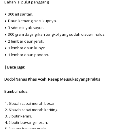
Bahan isi pulut panggang:
300 ml santan.
Daun kemangi secukupnya.
3 sdm minyak sayur.
300 gram daging ikan tongkol yang sudah disuwir halus.
2 lembar daun jeruk.
1 lembar daun kunyit.
1 lembar daun pandan.
| Baca Juga:
Dodol Nanas Khas Aceh, Resep Meusukat yang Praktis
Bumbu halus:
6 buah cabai merah besar.
6 buah cabai merah keriting.
3 butir kemiri.
5 butir bawang merah.
3 siung bawang putih.