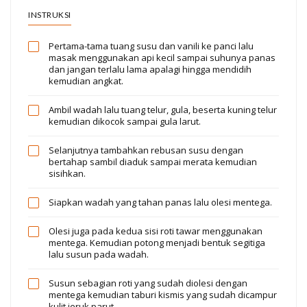
INSTRUKSI
Pertama-tama tuang susu dan vanili ke panci lalu
masak menggunakan api kecil sampai suhunya panas
dan jangan terlalu lama apalagi hingga mendidih
kemudian angkat.
Ambil wadah lalu tuang telur, gula, beserta kuning telur
kemudian dikocok sampai gula larut.
Selanjutnya tambahkan rebusan susu dengan
bertahap sambil diaduk sampai merata kemudian
sisihkan.
Siapkan wadah yang tahan panas lalu olesi mentega.
Olesi juga pada kedua sisi roti tawar menggunakan
mentega. Kemudian potong menjadi bentuk segitiga
lalu susun pada wadah.
Susun sebagian roti yang sudah diolesi dengan
mentega kemudian taburi kismis yang sudah dicampur
kulit jeruk parut.