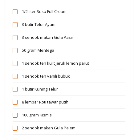
1/2 liter
Susu Full Cream
3 butir
Telur Ayam
3 sendok makan
Gula Pasir
50 gram
Mentega
1 sendok teh
kulit jeruk lemon parut
1 sendok teh
vanili bubuk
1 butir
Kuning Telur
8 lembar
Roti tawar putih
100 gram
Kismis
2 sendok makan
Gula Palem