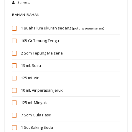
Serves:
BAHAN-BAHAN
1 Buah
Plum ukuran sedang
(potong sesuai selera)
105 Gr
Tepung Terigu
2 Sdm
Tepung Maizena
13 mL
Susu
125 mL
Air
10 mL
Air perasan jeruk
125 mL
Minyak
7 Sdm
Gula Pasir
1 Sdt
Baking Soda