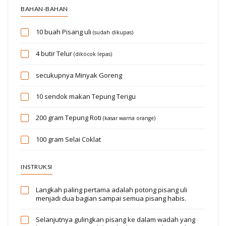
BAHAN-BAHAN
10 buah
Pisang uli
(sudah dikupas)
4 butir
Telur
(dikocok lepas)
secukupnya
Minyak Goreng
10 sendok makan
Tepung Terigu
200 gram
Tepung Roti
(kasar warna orange)
100 gram
Selai Coklat
INSTRUKSI
Langkah paling pertama adalah potong pisang uli
menjadi dua bagian sampai semua pisang habis.
Selanjutnya gulingkan pisang ke dalam wadah yang