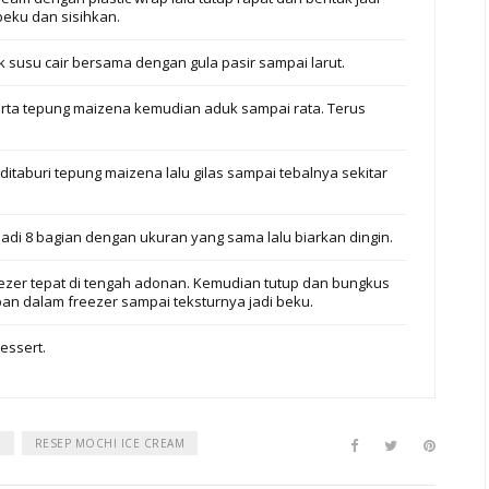
beku dan sisihkan.
 susu cair bersama dengan gula pasir sampai larut.
erta tepung maizena kemudian aduk sampai rata. Terus
itaburi tepung maizena lalu gilas sampai tebalnya sekitar
jadi 8 bagian dengan ukuran yang sama lalu biarkan dingin.
eezer tepat di tengah adonan. Kemudian tutup dan bungkus
an dalam freezer sampai teksturnya jadi beku.
essert.
M
RESEP MOCHI ICE CREAM