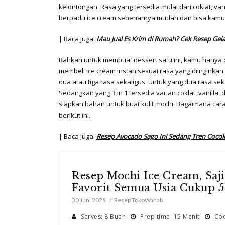
kelontongan. Rasa yang tersedia mulai dari coklat, va
berpadu ice cream sebenarnya mudah dan bisa kamu l
| Baca Juga:
Mau Jual Es Krim di Rumah? Cek Resep Gel
Bahkan untuk membuat dessert satu ini, kamu hanya cu
membeli ice cream instan sesuai rasa yang diinginkan.
dua atau tiga rasa sekaligus. Untuk yang dua rasa sek
Sedangkan yang 3 in 1 tersedia varian coklat, vanilla, 
siapkan bahan untuk buat kulit mochi. Bagaimana ca
berikut ini.
| Baca Juga:
Resep Avocado Sago Ini Sedang Tren Cocok
Resep Mochi Ice Cream, Saji
Favorit Semua Usia Cukup 5
30 Juni 2025
Resep TokoWahab
Serves: 8 Buah
Prep time: 15 Menit
Coo