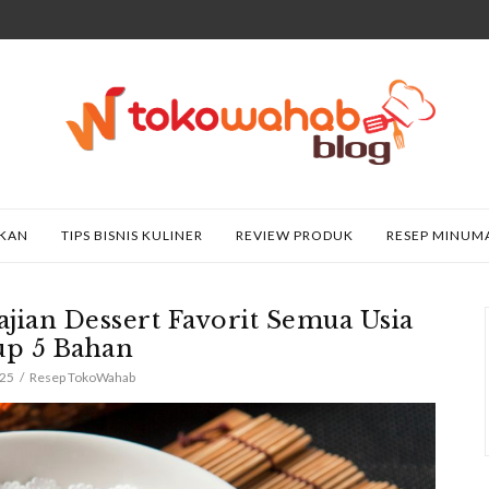
AKAN
TIPS BISNIS KULINER
REVIEW PRODUK
RESEP MINUM
jian Dessert Favorit Semua Usia
up 5 Bahan
025
Resep TokoWahab