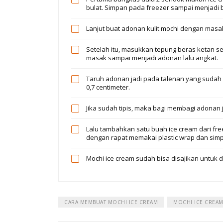
bulat. Simpan pada freezer sampai menjadi 
Lanjut buat adonan kulit mochi dengan masak
Setelah itu, masukkan tepung beras ketan s
masak sampai menjadi adonan lalu angkat.
Taruh adonan jadi pada talenan yang sudah d
0,7 centimeter.
Jika sudah tipis, maka bagi membagi adonan 
Lalu tambahkan satu buah ice cream dari fr
dengan rapat memakai plastic wrap dan simp
Mochi ice cream sudah bisa disajikan untuk d
CARA MEMBUAT MOCHI ICE CREAM
MOCHI ICE CREA