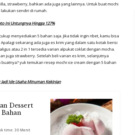
nilla, strawberry, bahkan ada juga yang lainnya. Untuk buat mochi
akukan sendiri di rumah.
ato Ini Untungnya Hingga 127%
kup menyediakan 5 bahan saja. Jika tidak ingin ribet, kamu bisa
 Apalagi sekarang ada juga es krim yang dalam satu kotak berisi
aligus atau 2 in 1 tersedia varian alpukat coklat dengan mocha.
dan juga strawberry. Setelah beli varian es krim, selanjutnya
ra buatnya? yuk temukan resep mochi ice cream dengan 5 bahan
 Jadi Ide Usaha Minuman Kekinian
an Dessert
 Bahan
k time: 30 Menit