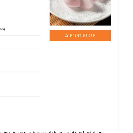
nan)
PRINT RESEP
am dengan plastic wrap lalu tutup rapat dan bentuk jadi