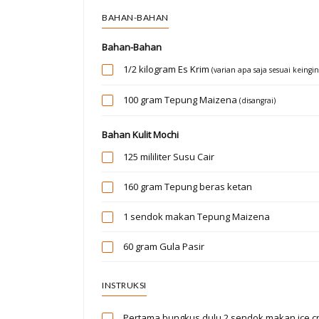
BAHAN-BAHAN
Bahan-Bahan
1/2 kilogram
Es Krim
(varian apa saja sesuai keingi
100 gram
Tepung Maizena
(disangrai)
Bahan Kulit Mochi
125 mililiter
Susu Cair
160 gram
Tepung beras ketan
1 sendok makan
Tepung Maizena
60 gram
Gula Pasir
INSTRUKSI
Pertama bungkus dulu 2 sendok makan ice cre