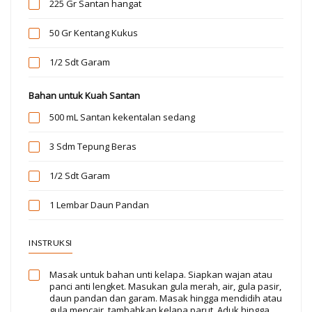
225 Gr
Santan hangat
50 Gr
Kentang Kukus
1/2 Sdt
Garam
Bahan untuk Kuah Santan
500 mL
Santan kekentalan sedang
3 Sdm
Tepung Beras
1/2 Sdt
Garam
1 Lembar
Daun Pandan
INSTRUKSI
Masak untuk bahan unti kelapa. Siapkan wajan atau
panci anti lengket. Masukan gula merah, air, gula pasir,
daun pandan dan garam. Masak hingga mendidih atau
gula mencair, tambahkan kelapa parut. Aduk hingga