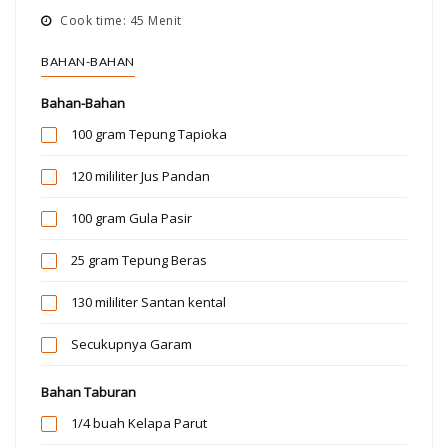
Cook time: 45 Menit
BAHAN-BAHAN
Bahan-Bahan
100 gram
Tepung Tapioka
120 mililiter
Jus Pandan
100 gram
Gula Pasir
25 gram
Tepung Beras
130 mililiter
Santan kental
Secukupnya
Garam
Bahan Taburan
1/4 buah
Kelapa Parut