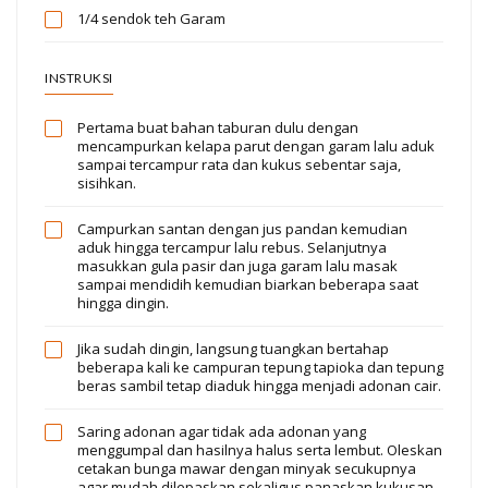
1/4 sendok teh
Garam
INSTRUKSI
Pertama buat bahan taburan dulu dengan
mencampurkan kelapa parut dengan garam lalu aduk
sampai tercampur rata dan kukus sebentar saja,
sisihkan.
Campurkan santan dengan jus pandan kemudian
aduk hingga tercampur lalu rebus. Selanjutnya
masukkan gula pasir dan juga garam lalu masak
sampai mendidih kemudian biarkan beberapa saat
hingga dingin.
Jika sudah dingin, langsung tuangkan bertahap
beberapa kali ke campuran tepung tapioka dan tepung
beras sambil tetap diaduk hingga menjadi adonan cair.
Saring adonan agar tidak ada adonan yang
menggumpal dan hasilnya halus serta lembut. Oleskan
cetakan bunga mawar dengan minyak secukupnya
agar mudah dilepaskan sekaligus panaskan kukusan.