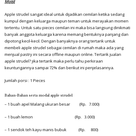
Moist
Apple strudel sangat ideal untuk dijadikan cemilan ketika sedang
kumpul dengan keluarga maupun teman untuk merayakan momen
tertentu. Untuk satu pieces cemilan ini maka bisa langsung dinikmati
banyak anggota keluarga karena memang bentuknya panjang dan
dipotong kecil-kecil. Dengan banyaknya orang tertarik untuk
membeli apple strudel sebagai cemilan di rumah maka ada yang
menjual pastry ini secara offline maupun online. Tertarik jualan
apple strudel? jika tertarik maka perlu tahu perkiraan
keuntungannya sampai 72% dan berikut ini penjelasannya.
Jumlah porsi : 1 Pieces
Bahan-Bahan serta modal apple strudel
– 1 buah apel Malang ukuran besar (Rp. 7.000)
– 1 buah lemon (Rp. 3.000)
– 1 sendok teh kayu manis bubuk (Rp. 800)