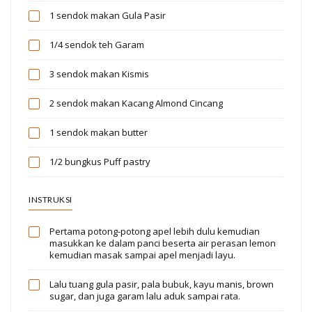
1 sendok makan
Gula Pasir
1/4 sendok teh
Garam
3 sendok makan
Kismis
2 sendok makan
Kacang Almond Cincang
1 sendok makan
butter
1/2 bungkus
Puff pastry
INSTRUKSI
Pertama potong-potong apel lebih dulu kemudian
masukkan ke dalam panci beserta air perasan lemon
kemudian masak sampai apel menjadi layu.
Lalu tuang gula pasir, pala bubuk, kayu manis, brown
sugar, dan juga garam lalu aduk sampai rata.