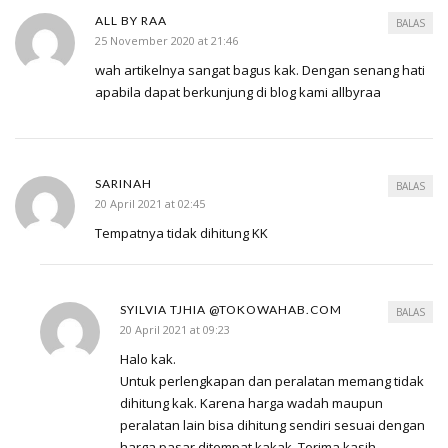
ALL BY RAA
BALAS
25 November 2020 at 21:46
wah artikelnya sangat bagus kak. Dengan senang hati
apabila dapat berkunjung di blog kami allbyraa
SARINAH
BALAS
20 April 2021 at 02:45
Tempatnya tidak dihitung KK
SYILVIA TJHIA @TOKOWAHAB.COM
BALAS
20 April 2021 at 09:23
Halo kak.
Untuk perlengkapan dan peralatan memang tidak
dihitung kak. Karena harga wadah maupun
peralatan lain bisa dihitung sendiri sesuai dengan
harga pasar ditempat kakak. Terima kasih