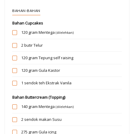
BAHAN-BAHAN
Bahan Cupcakes
120 gram
Mentega
(dilelehkan)
2 butir
Telur
120 gram
Tepung self raising
120 gram
Gula Kastor
1 sendok teh
Ekstrak Vanila
Bahan Buttercream (Topping)
140 gram
Mentega
(dilelehkan)
2 sendok makan
Susu
275 gram
Gula icing