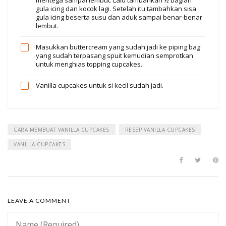
mentega sampai lembut. Lalu tambahkan ½ bagian
gula icing dan kocok lagi. Setelah itu tambahkan sisa
gula icing beserta susu dan aduk sampai benar-benar
lembut.
Masukkan buttercream yang sudah jadi ke piping bag
yang sudah terpasang spuit kemudian semprotkan
untuk menghias topping cupcakes.
Vanilla cupcakes untuk si kecil sudah jadi.
CARA MEMBUAT VANILLA CUPCAKES
RESEP VANILLA CUPCAKES
VANILLA CUPCAKES
LEAVE A COMMENT