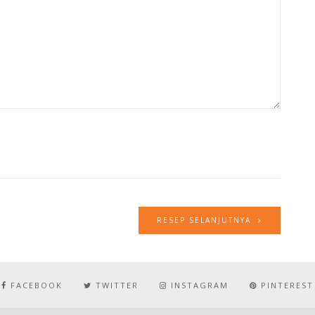
RESEP SELANJUTNYA
FACEBOOK
TWITTER
INSTAGRAM
PINTEREST