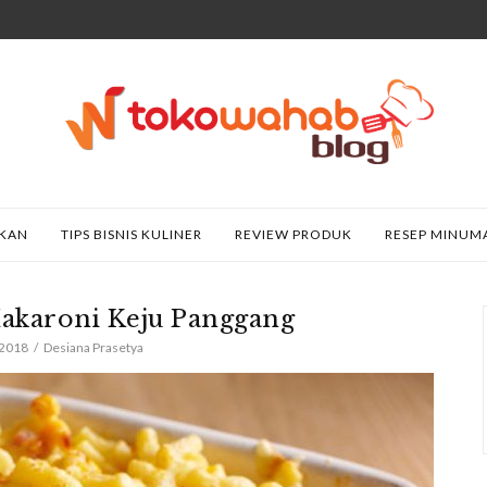
AKAN
TIPS BISNIS KULINER
REVIEW PRODUK
RESEP MINUM
akaroni Keju Panggang
 2018
Desiana Prasetya