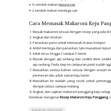
½ sendok makan
tepung roti
2 sendok makan mentega cair.
Cara Memasak Makaroni Keju Pang
Masak makaroni sesuai dengan resep yang ada di 
Angkat dan tiriskan.
Panaskan panci untuk memasak di atas kompor.
Ambil mentega dan panaskan, lalu masukkan tepun
Aduk terus hingga 2 sampai 5 menit.
Masak dengan api sedang dan sedikit demi sedi
api sedang. Pada step ini campuran pasti sudah ag
Masukkan semua bahan sesuai dengan urutan mula
permesan lalu aduk samai keju lumer.
Masukkan ke wadah yang cocok untuk pemangga
derajat celcius sampai matang.
Angkat, dan sajikan makaroni panggang keju selagi
Demikian mengenai
Resep Makaroni Keju Panggang
, 
MAKARONI PANGGANG