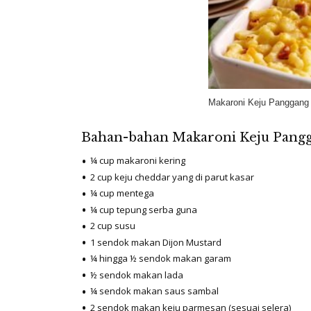
Makaroni Keju Panggang 
Bahan-bahan Makaroni Keju Pangg
¼ cup makaroni kering
2 cup keju cheddar yang di parut kasar
¼ cup mentega
¼ cup tepung serba guna
2 cup susu
1 sendok makan Dijon Mustard
¼ hingga ½ sendok makan garam
½ sendok makan lada
¼ sendok makan saus sambal
2 sendok makan keju parmesan (sesuai selera)