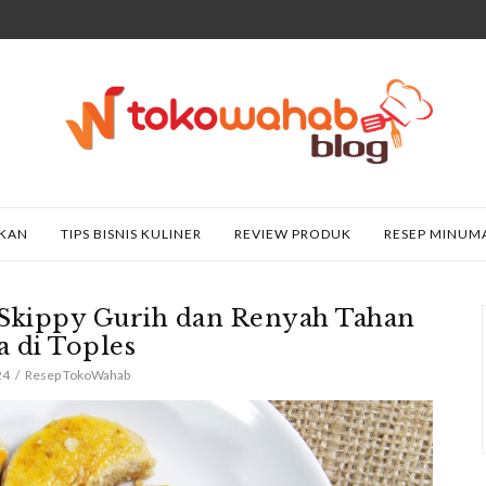
AKAN
TIPS BISNIS KULINER
REVIEW PRODUK
RESEP MINUM
Skippy Gurih dan Renyah Tahan
 di Toples
24
Resep TokoWahab