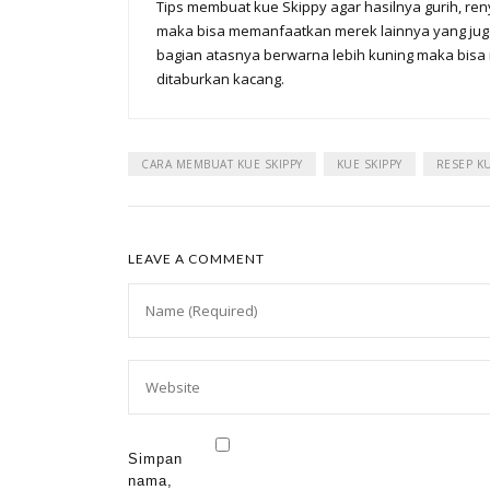
Tips membuat kue Skippy agar hasilnya gurih, renya
maka bisa memanfaatkan merek lainnya yang juga 
bagian atasnya berwarna lebih kuning maka bisa 
ditaburkan kacang.
CARA MEMBUAT KUE SKIPPY
KUE SKIPPY
RESEP KU
LEAVE A COMMENT
Simpan
nama,