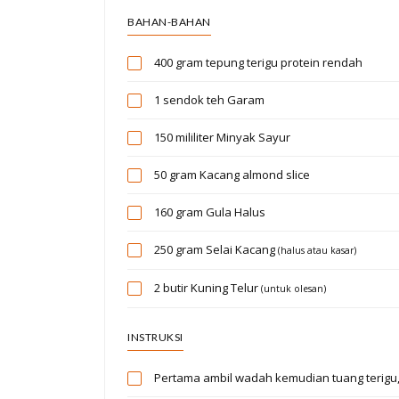
BAHAN-BAHAN
400 gram
tepung terigu protein rendah
1 sendok teh
Garam
150 mililiter
Minyak Sayur
50 gram
Kacang almond slice
160 gram
Gula Halus
250 gram
Selai Kacang
(halus atau kasar)
2 butir
Kuning Telur
(untuk olesan)
INSTRUKSI
Pertama ambil wadah kemudian tuang terigu,