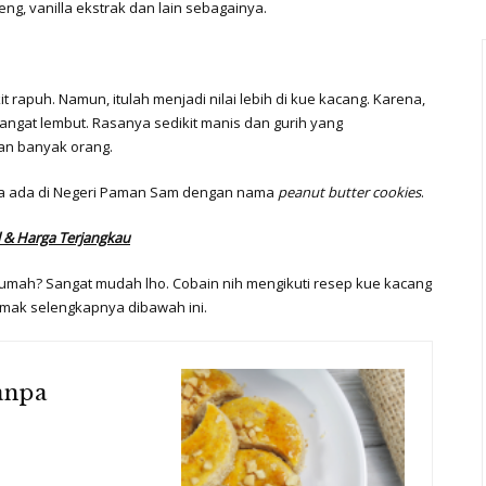
reng, vanilla ekstrak dan lain sebagainya.
kit rapuh. Namun, itulah menjadi nilai lebih di kue kacang. Karena,
 sangat lembut. Rasanya sedikit manis dan gurih yang
an banyak orang.
juga ada di Negeri Paman Sam dengan nama
peanut butter cookies
.
 & Harga Terjangkau
rumah? Sangat mudah lho. Cobain nih mengikuti resep kue kacang
Simak selengkapnya dibawah ini.
anpa