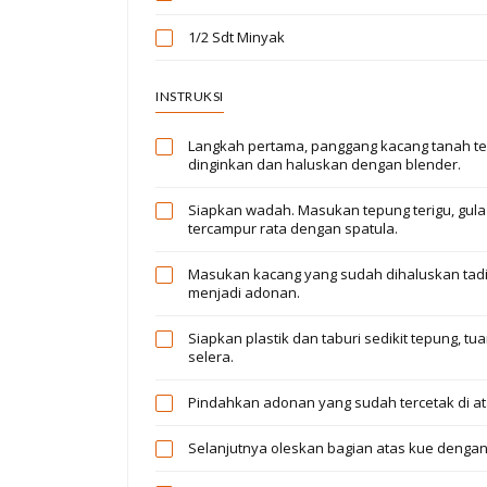
1/2 Sdt
Minyak
INSTRUKSI
Langkah pertama, panggang kacang tanah ter
dinginkan dan haluskan dengan blender.
Siapkan wadah. Masukan tepung terigu, gula h
tercampur rata dengan spatula.
Masukan kacang yang sudah dihaluskan tadi,
menjadi adonan.
Siapkan plastik dan taburi sedikit tepung, t
selera.
Pindahkan adonan yang sudah tercetak di at
Selanjutnya oleskan bagian atas kue dengan