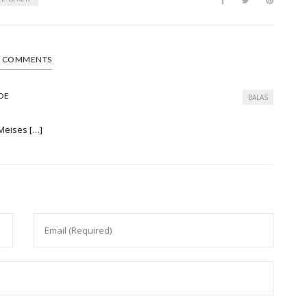
1 COMMENTS
DE
BALAS
Meises […]