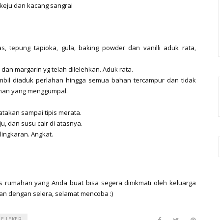
 keju dan kacang sangrai
s, tepung tapioka, gula, baking powder dan vanilli aduk rata,
dan margarin yg telah dilelehkan. Aduk rata.
bil diaduk perlahan hingga semua bahan tercampur dan tidak
donan yang menggumpal.
atakan sampai tipis merata.
, dan susu cair di atasnya.
lingkaran. Angkat.
 rumahan yang Anda buat bisa segera dinikmati oleh keluarga
an dengan selera, selamat mencoba :)
E LEKER