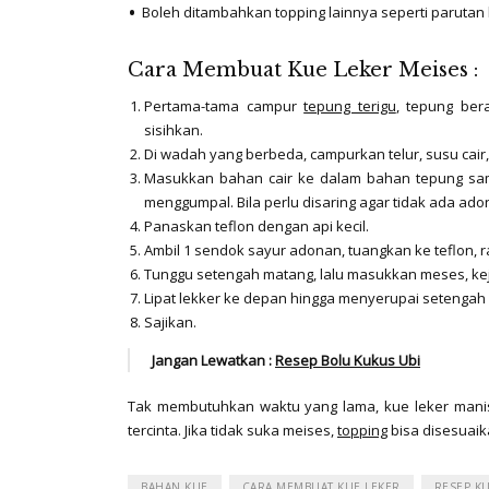
Boleh ditambahkan topping lainnya seperti parutan
Cara Membuat Kue Leker Meises :
Pertama-tama campur
tepung terigu
, tepung bera
sisihkan.
Di wadah yang berbeda, campurkan telur, susu cair, 
Masukkan bahan cair ke dalam bahan tepung sam
menggumpal. Bila perlu disaring agar tidak ada a
Panaskan teflon dengan api kecil.
Ambil 1 sendok sayur adonan, tuangkan ke teflon, r
Tunggu setengah matang, lalu masukkan meses, keju
Lipat lekker ke depan hingga menyerupai setengah 
Sajikan.
Jangan Lewatkan :
Resep Bolu Kukus Ubi
Tak membutuhkan waktu yang lama, kue leker manis
tercinta. Jika tidak suka meises,
topping
bisa disesuaik
BAHAN KUE
CARA MEMBUAT KUE LEKER
RESEP KU