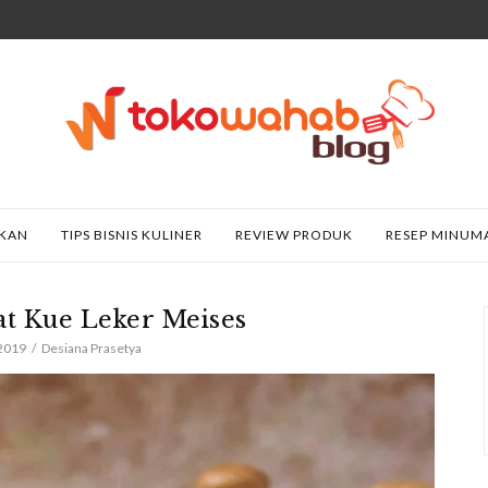
AKAN
TIPS BISNIS KULINER
REVIEW PRODUK
RESEP MINUM
t Kue Leker Meises
 2019
Desiana Prasetya