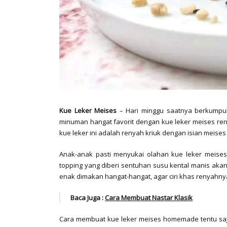
Kue Leker Meises
– Hari minggu saatnya berkumpul 
minuman hangat favorit dengan kue leker meises reny
kue leker ini adalah renyah kriuk dengan isian meise
Anak-anak pasti menyukai olahan kue leker meises
topping yang diberi sentuhan susu kental manis akan
enak dimakan hangat-hangat, agar ciri khas renyahnya
Baca Juga :
Cara Membuat Nastar Klasik
Cara membuat kue leker meises homemade tentu saja