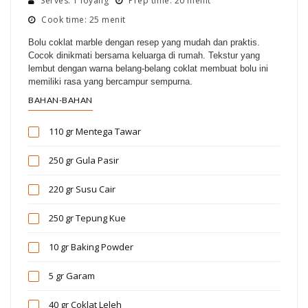
Serves: 1 loyang
Prep time: 20 menit
Cook time: 25 menit
Bolu coklat marble dengan resep yang mudah dan praktis.
Cocok dinikmati bersama keluarga di rumah. Tekstur yang
lembut dengan warna belang-belang coklat membuat bolu ini
memiliki rasa yang bercampur sempurna.
BAHAN-BAHAN
110 gr
Mentega Tawar
250 gr
Gula Pasir
220 gr
Susu Cair
250 gr
Tepung Kue
10 gr
Baking Powder
5 gr
Garam
40 gr
Coklat Leleh