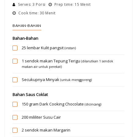
Serves: 3 Porsi
Prep time: 15 Menit
Cook time: 30 Menit
BAHAN-BAHAN
Bahan-Bahan
25 lembar
Kulit pangsit
(instan)
1 sendok makan
Tepung Terigu
(dilarutkan 1 sendok
makan air untuk perekat)
Secukupnya
Minyak
(untuk menggoreng)
Bahan Saus Coklat
150 gram
Dark Cooking Chocolate
(dicincang)
200 mililiter
Susu Cair
2 sendok makan
Margarin