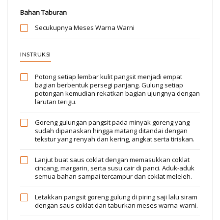
Bahan Taburan
Secukupnya
Meses Warna Warni
INSTRUKSI
Potong setiap lembar kulit pangsit menjadi empat
bagian berbentuk persegi panjang. Gulung setiap
potongan kemudian rekatkan bagian ujungnya dengan
larutan terigu.
Goreng gulungan pangsit pada minyak goreng yang
sudah dipanaskan hingga matang ditandai dengan
tekstur yang renyah dan kering, angkat serta tiriskan.
Lanjut buat saus coklat dengan memasukkan coklat
cincang, margarin, serta susu cair di panci. Aduk-aduk
semua bahan sampai tercampur dan coklat meleleh.
Letakkan pangsit goreng gulung di piring saji lalu siram
dengan saus coklat dan taburkan meses warna-warni.